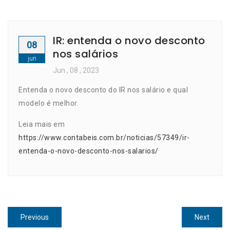
IR: entenda o novo desconto
08
nos salários
jun
Jun
, 08 ,
2023
Entenda o novo desconto do IR nos salário e qual
modelo é melhor.
Leia mais em
https://www.contabeis.com.br/noticias/57349/ir-
entenda-o-novo-desconto-nos-salarios/
Navegação
Previous
Next
Previous
Next
post:
post: