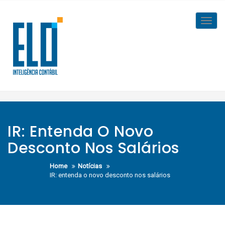
Skip
to
Toggl
content
navig
IR: Entenda O Novo
Desconto Nos Salários
Home
Notícias
IR: entenda o novo desconto nos salários