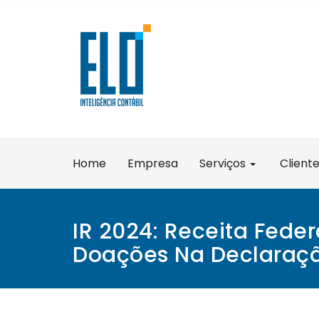
Skip
to
content
Home
Empresa
Serviços
Client
IR 2024: Receita Feder
Doações Na Declaraç