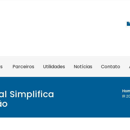
es
Parceiros
Utilidades
Notícias
Contato
al Simplifica
Hom
IR 2
ão