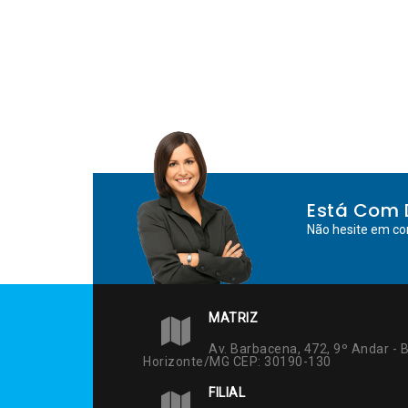
Está Com 
Não hesite em co
MATRIZ
Av. Barbacena, 472, 9º Andar - B
Horizonte/MG CEP: 30190-130
FILIAL