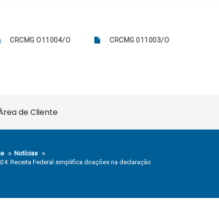
CRCMG O11004/O
CRCMG 011003/O
Área de Cliente
e
Notícias
024: Receita Federal simplifica doações na declaração