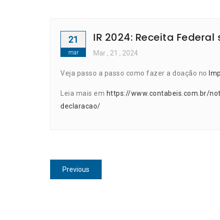
IR 2024: Receita Federa
21
mar
Mar
, 21 ,
2024
Veja passo a passo como fazer a doação no
Im
Leia mais em
https://www.contabeis.com.br/not
declaracao/
Navegação
Previous
Previous
de
post:
Post