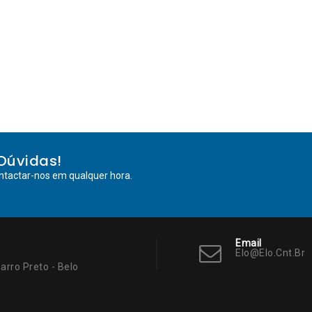
Dúvidas!
ntactar-nos em qualquer hora.
Email
Elo@elo.cnt.br
arro Preto - Belo