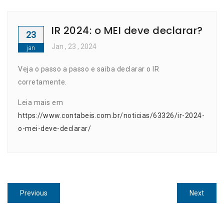
IR 2024: o MEI deve declarar?
23
Jan
, 23 ,
2024
jan
Veja o passo a passo e saiba declarar o IR
corretamente.
Leia mais em
https://www.contabeis.com.br/noticias/63326/ir-2024-
o-mei-deve-declarar/
Navegação
Previous
Next
Previous
Next
de
post:
post:
Post