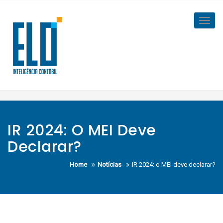
Skip
to
Toggl
content
navig
IR 2024: O MEI Deve
Declarar?
Home
Notícias
IR 2024: o MEI deve declarar?