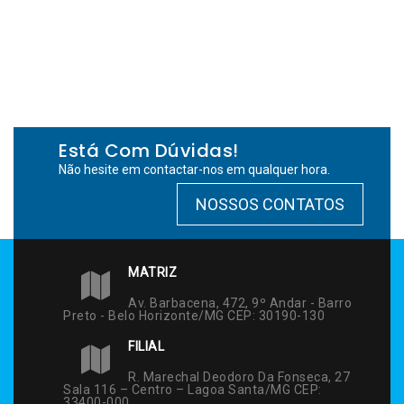
Está Com Dúvidas!
Não hesite em contactar-nos em qualquer hora.
NOSSOS CONTATOS
MATRIZ
Av. Barbacena, 472, 9º Andar - Barro
Preto - Belo Horizonte/MG CEP: 30190-130
FILIAL
R. Marechal Deodoro Da Fonseca, 27
Sala 116 – Centro – Lagoa Santa/MG CEP:
33400-000