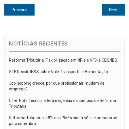
Navegação
Previous
Next
Previous
Next
de
post:
post:
Post
NOTÍCIAS RECENTES
Reforma Tributária: Flexibilização em NF-e e NFC-e CBS/IBS
STF Decide INSS sobre Vale-Transporte e Alimentação
Job hopping cresce; por que profissionais mudam de
emprego?
CT-e: Nota Técnica altera exigência de campos da Reforma
Tributária
Reforma Tributária: 48% das PMEs ainda não se prepararam
para setembro