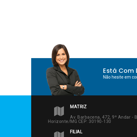
Está Com 
Não hesite em co
MATRIZ
Av. Barbacena, 472, 9º Andar - B
Horizonte/MG CEP: 30190-130
FILIAL