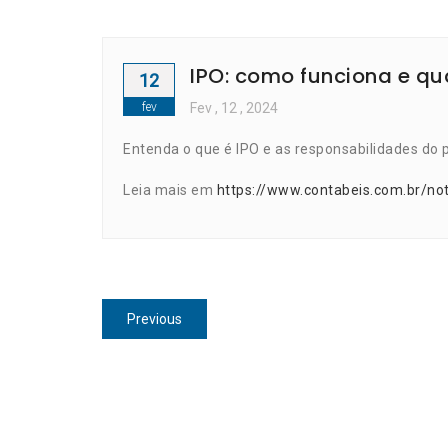
IPO: como funciona e qu
12
fev
Fev
, 12 ,
2024
Entenda o que é IPO e as responsabilidades do pr
Leia mais em
https://www.contabeis.com.br/no
Navegação
Previous
Previous
de
post:
Post