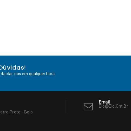
Dúvidas!
ntactar-nos em qualquer hora.
Email
Elo@elo.cnt.br
arro Preto - Belo