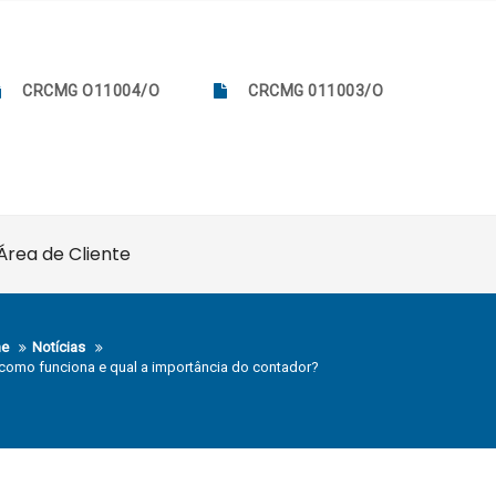
CRCMG O11004/O
CRCMG 011003/O
Área de Cliente
e
Notícias
 como funciona e qual a importância do contador?