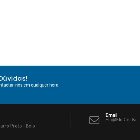
Dúvidas!
ntactar-nos em qualquer hora.
Email
Elo@elo.cnt.br
arro Preto - Belo