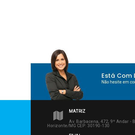
Está Com 
Não hesite em co
MATRIZ
Av. Barbacena, 472, 9º Andar - B
Horizonte/MG CEP: 30190-130