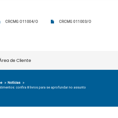
CRCMG O11004/O
CRCMG 011003/O
Área de Cliente
e
Notícias
stimentos: confira 8 livros para se aprofundar no assunto