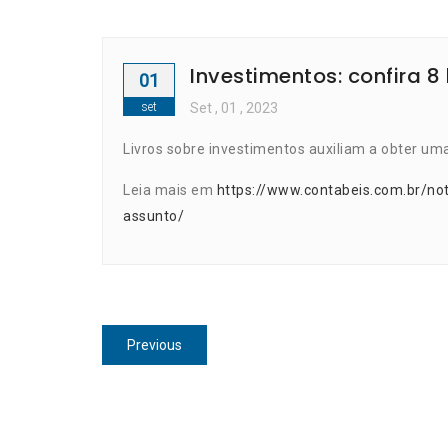
Investimentos: confira 8
01
set
Set
, 01 ,
2023
Livros sobre investimentos auxiliam a obter uma
Leia mais em
https://www.contabeis.com.br/not
assunto/
Navegação
Previous
Previous
de
post:
Post