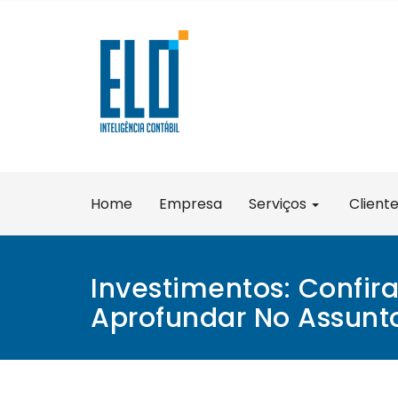
Skip
to
content
Home
Empresa
Serviços
Client
Investimentos: Confira
Aprofundar No Assunt