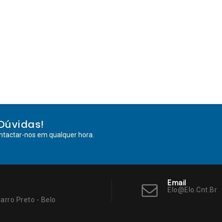
Dúvidas!
ntactar-nos em qualquer hora.
Email
Elo@elo.cnt.br
arro Preto - Belo