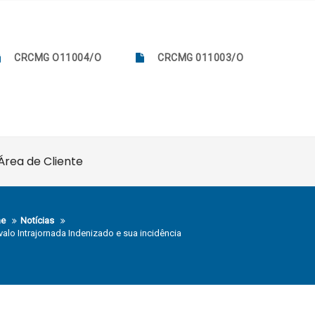
CRCMG O11004/O
CRCMG 011003/O
Área de Cliente
e
Notícias
rvalo Intrajornada Indenizado e sua incidência