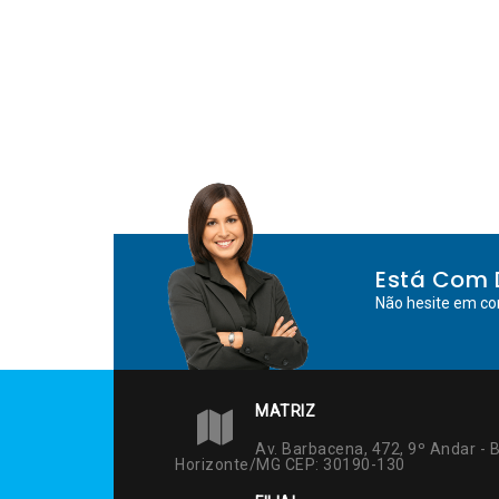
Está Com 
Não hesite em co
MATRIZ
Av. Barbacena, 472, 9º Andar - B
Horizonte/MG CEP: 30190-130