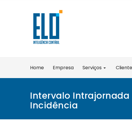
Skip
to
content
Home
Empresa
Serviços
Client
Intervalo Intrajornada
Incidência