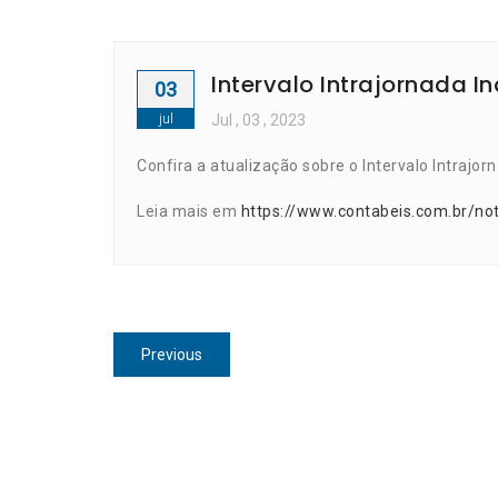
Intervalo Intrajornada I
03
jul
Jul
, 03 ,
2023
Confira a atualização sobre o Intervalo Intrajor
Leia mais em
https://www.contabeis.com.br/not
Navegação
Previous
Previous
de
post:
Post