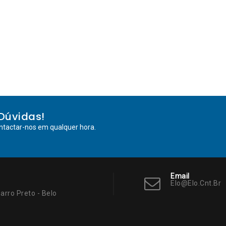
Dúvidas!
ntactar-nos em qualquer hora.
Email
Elo@elo.cnt.br
arro Preto - Belo