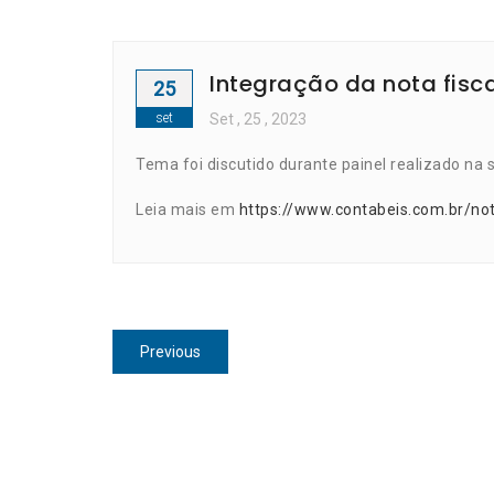
Integração da nota fis
25
set
Set
, 25 ,
2023
Tema foi discutido durante painel realizado na
Leia mais em
https://www.contabeis.com.br/no
Navegação
Previous
Previous
de
post:
Post