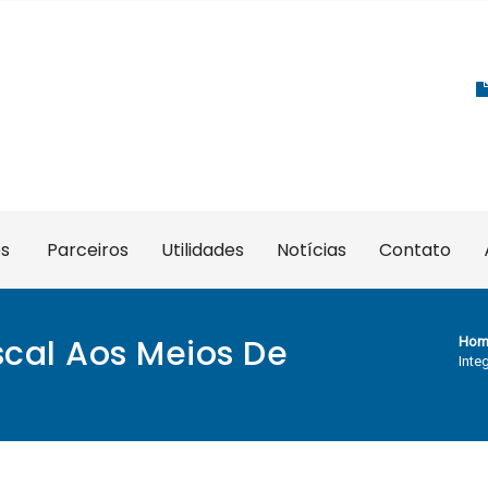
es
Parceiros
Utilidades
Notícias
Contato
scal Aos Meios De
Hom
Inte