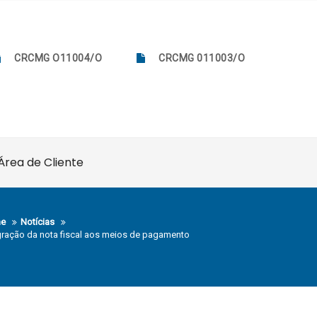
CRCMG O11004/O
CRCMG 011003/O
Área de Cliente
e
Notícias
gração da nota fiscal aos meios de pagamento