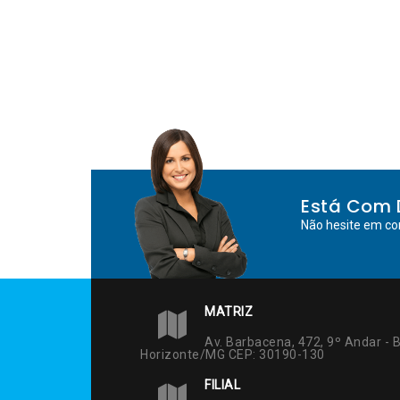
Está Com 
Não hesite em co
MATRIZ
Av. Barbacena, 472, 9º Andar - B
Horizonte/MG CEP: 30190-130
FILIAL