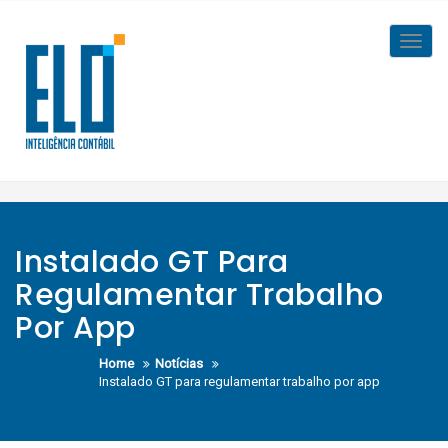
Skip
to
Toggl
content
navig
Instalado GT Para
Regulamentar Trabalho
Por App
Home
Notícias
Instalado GT para regulamentar trabalho por app