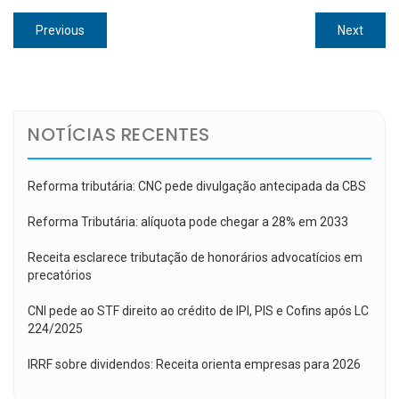
Navegação
Previous
Next
Previous
Next
de
post:
post:
Post
NOTÍCIAS RECENTES
Reforma tributária: CNC pede divulgação antecipada da CBS
Reforma Tributária: alíquota pode chegar a 28% em 2033
Receita esclarece tributação de honorários advocatícios em
precatórios
CNI pede ao STF direito ao crédito de IPI, PIS e Cofins após LC
224/2025
IRRF sobre dividendos: Receita orienta empresas para 2026