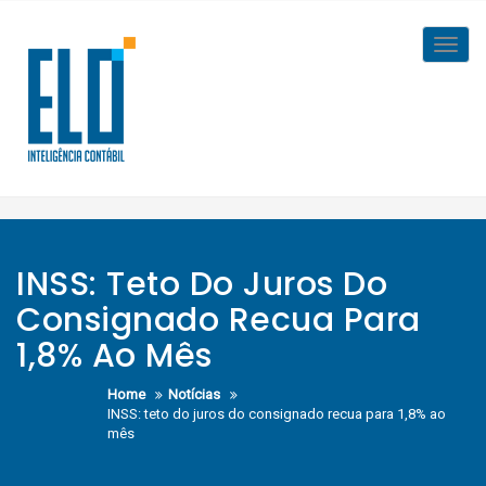
Skip
to
Toggl
content
navig
INSS: Teto Do Juros Do
Consignado Recua Para
1,8% Ao Mês
Home
Notícias
INSS: teto do juros do consignado recua para 1,8% ao
mês