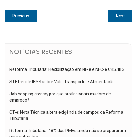
Navegação
Previous
Next
Previous
Next
de
post:
post:
Post
NOTÍCIAS RECENTES
Reforma Tributária: Flexibilização em NF-e e NFC-e CBS/IBS
STF Decide INSS sobre Vale-Transporte e Alimentação
Job hopping cresce; por que profissionais mudam de
emprego?
CT-e: Nota Técnica altera exigência de campos da Reforma
Tributária
Reforma Tributária: 48% das PMEs ainda não se prepararam
para setembro