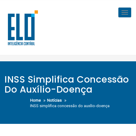
Skip
to
Toggl
content
navig
INSS Simplifica Concessão
Do Auxílio-Doença
Home
Notícias
INSS simplifica concessão do auxílio-doença