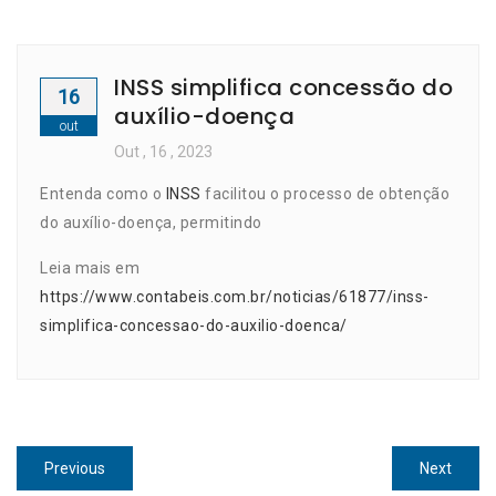
INSS simplifica concessão do
16
auxílio-doença
out
Out
, 16 ,
2023
Entenda como o
INSS
facilitou o processo de obtenção
do auxílio-doença, permitindo
Leia mais em
https://www.contabeis.com.br/noticias/61877/inss-
simplifica-concessao-do-auxilio-doenca/
Navegação
Previous
Next
Previous
Next
post:
post: