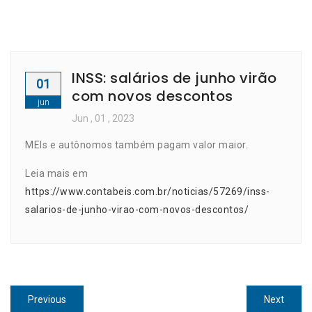
INSS: salários de junho virão
01
com novos descontos
jun
Jun
, 01 ,
2023
MEIs e autônomos também pagam valor maior.
Leia mais em
https://www.contabeis.com.br/noticias/57269/inss-
salarios-de-junho-virao-com-novos-descontos/
Navegação
Previous
Next
Previous
Next