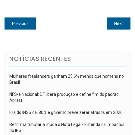
Navegação
Previous
Next
Previous
Next
de
post:
post:
Post
NOTÍCIAS RECENTES
Mulheres freelancers ganham 25,6% menos que homens no
Brasil
NFS-e Nacional: DF libera produção e define fim do padrão
Abrasf
Fila do INSS cai 80% e governo prevê zerar atrasos em 2026
Reforma tributária muda o Nota Legal? Entenda os impactos
do IBS