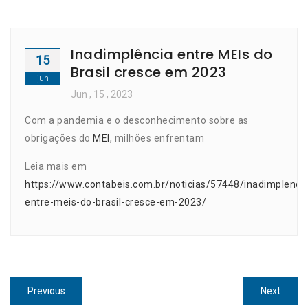
Inadimplência entre MEIs do
15
Brasil cresce em 2023
jun
Jun
, 15 ,
2023
Com a pandemia e o desconhecimento sobre as
obrigações do
MEI,
milhões enfrentam
Leia mais em
https://www.contabeis.com.br/noticias/57448/inadimplencia
entre-meis-do-brasil-cresce-em-2023/
Navegação
Previous
Next
Previous
Next
post:
post: