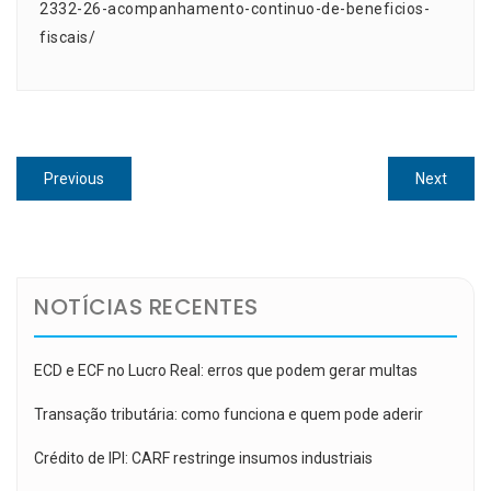
2332-26-acompanhamento-continuo-de-beneficios-
fiscais/
Navegação
Previous
Next
Previous
Next
de
post:
post:
Post
NOTÍCIAS RECENTES
ECD e ECF no Lucro Real: erros que podem gerar multas
Transação tributária: como funciona e quem pode aderir
Crédito de IPI: CARF restringe insumos industriais