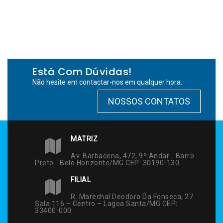
Está Com Dúvidas!
Não hesite em contactar-nos em qualquer hora.
NOSSOS CONTATOS
MATRIZ
Av. Barbacena, 472, 9º Andar - Barro
Preto - Belo Horizonte/MG CEP: 30190-130
FILIAL
R. Marechal Deodoro Da Fonseca, 27
Sala 116 – Centro – Lagoa Santa/MG CEP:
33400-000