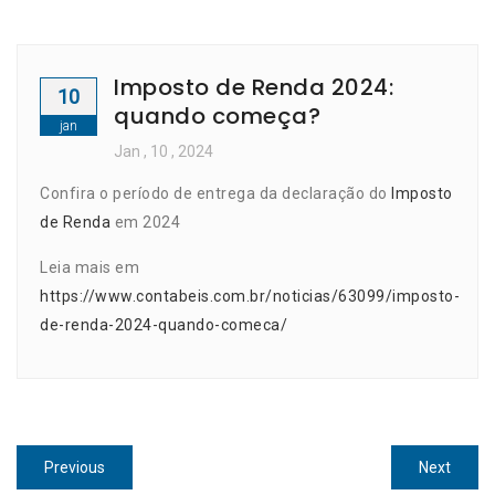
Imposto de Renda 2024:
10
quando começa?
jan
Jan
, 10 ,
2024
Confira o período de entrega da declaração do
Imposto
de Renda
em 2024
Leia mais em
https://www.contabeis.com.br/noticias/63099/imposto-
de-renda-2024-quando-comeca/
Navegação
Previous
Next
Previous
Next
post:
post: