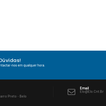
Dúvidas!
ntactar-nos em qualquer hora.
Email
Elo@elo.cnt.br
arro Preto - Belo