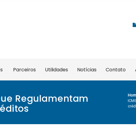
es
Parceiros
Utilidades
Notícias
Contato
 Que Regulamentam
Hom
ICMS
éditos
créd