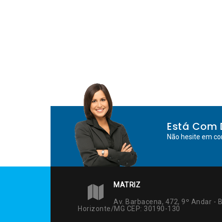
Está Com 
Não hesite em co
MATRIZ
Av. Barbacena, 472, 9º Andar - B
Horizonte/MG CEP: 30190-130