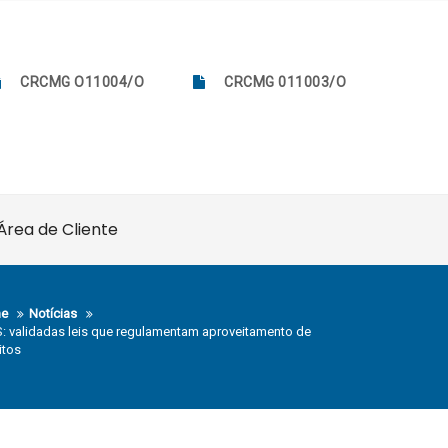
CRCMG O11004/O
CRCMG 011003/O
Área de Cliente
e
Notícias
: validadas leis que regulamentam aproveitamento de
itos