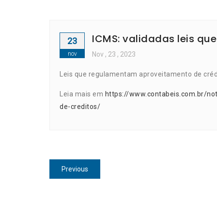
ICMS: validadas leis q
23
nov
Nov
, 23 ,
2023
Leis que regulamentam aproveitamento de créd
Leia mais em
https://www.contabeis.com.br/no
de-creditos/
Navegação
Previous
Previous
de
post:
Post