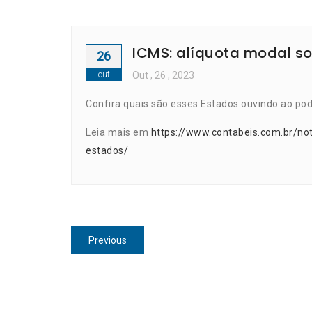
ICMS: alíquota modal s
26
out
Out
, 26 ,
2023
Confira quais são esses Estados ouvindo ao pod
Leia mais em
https://www.contabeis.com.br/no
estados/
Navegação
Previous
Previous
de
post:
Post