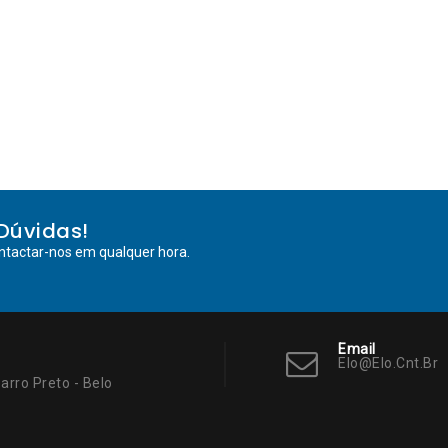
Dúvidas!
ntactar-nos em qualquer hora.
Email
Elo@elo.cnt.br
arro Preto - Belo