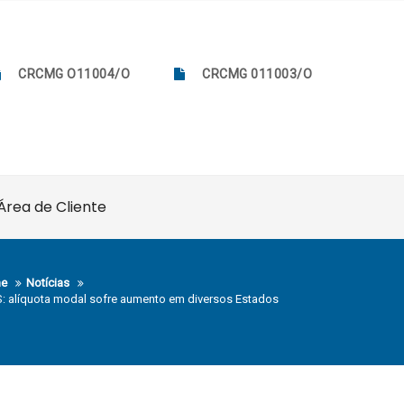
CRCMG O11004/O
CRCMG 011003/O
Área de Cliente
e
Notícias
: alíquota modal sofre aumento em diversos Estados