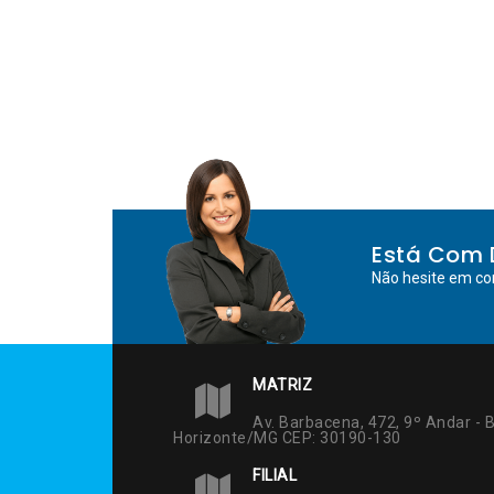
Está Com 
Não hesite em co
MATRIZ
Av. Barbacena, 472, 9º Andar - B
Horizonte/MG CEP: 30190-130
FILIAL