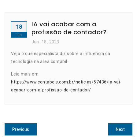
IA vai acabar com a
18
profissão de contador?
jun
Jun
, 18 ,
2023
Veja o que especialista diz sobre a influência da
tecnologia na área contábil.
Leia mais em
https://www.contabeis.com.br/noticias/57436/ia-vai-
acabar-com-a-profissao-de-contador/
Navegação
Previous
Next
Previous
Next
post:
post: