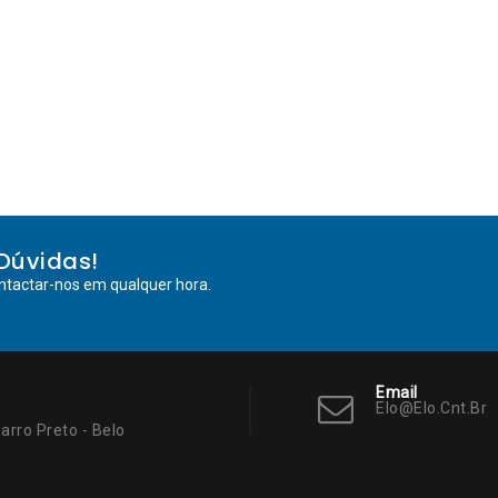
Dúvidas!
ntactar-nos em qualquer hora.
Email
Elo@elo.cnt.br
arro Preto - Belo