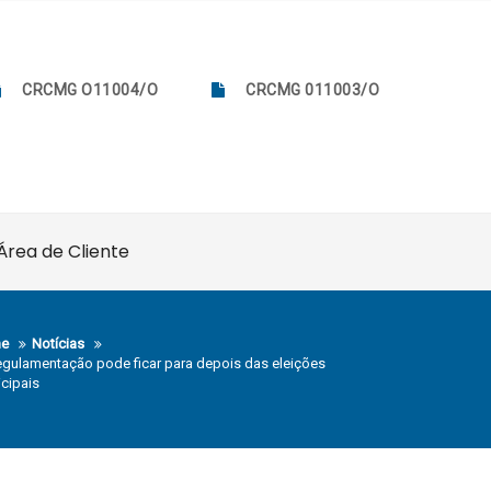
CRCMG O11004/O
CRCMG 011003/O
Área de Cliente
e
Notícias
regulamentação pode ficar para depois das eleições
cipais