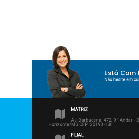
Está Com 
Não hesite em co
MATRIZ
Av. Barbacena, 472, 9º Andar - B
Horizonte/MG CEP: 30190-130
FILIAL