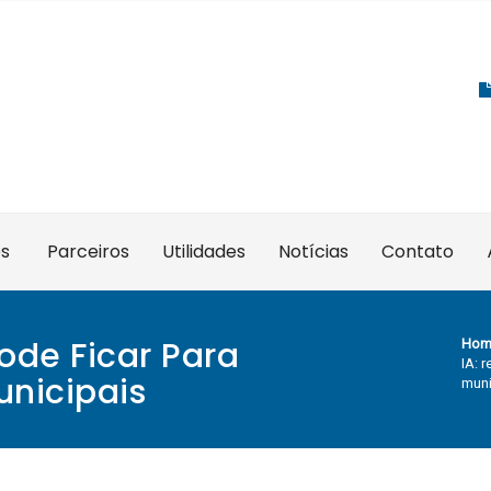
es
Parceiros
Utilidades
Notícias
Contato
ode Ficar Para
Hom
IA: 
unicipais
muni