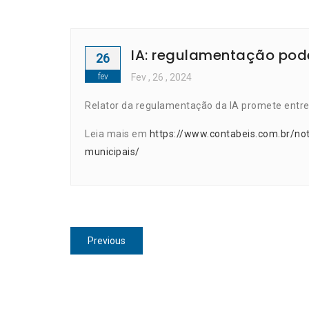
IA: regulamentação pode
26
fev
Fev
, 26 ,
2024
Relator da regulamentação da IA promete entreg
Leia mais em
https://www.contabeis.com.br/no
municipais/
Navegação
Previous
Previous
de
post:
Post