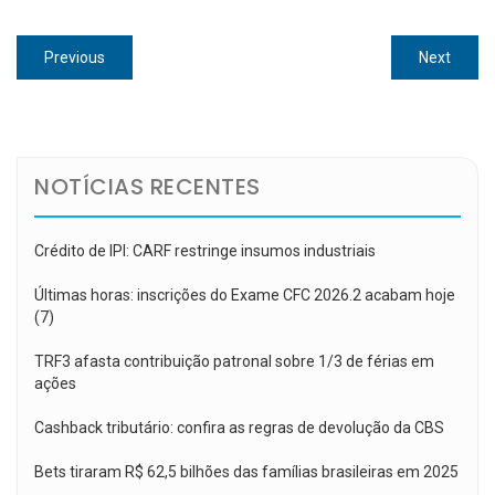
Navegação
Previous
Next
Previous
Next
de
post:
post:
Post
NOTÍCIAS RECENTES
Crédito de IPI: CARF restringe insumos industriais
Últimas horas: inscrições do Exame CFC 2026.2 acabam hoje
(7)
TRF3 afasta contribuição patronal sobre 1/3 de férias em
ações
Cashback tributário: confira as regras de devolução da CBS
Bets tiraram R$ 62,5 bilhões das famílias brasileiras em 2025