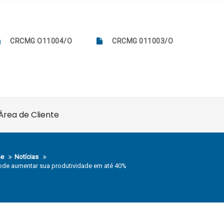
CRCMG O11004/O
CRCMG 011003/O
Área de Cliente
e
Notícias
ode aumentar sua produtividade em até 40%