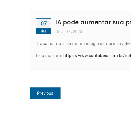
IA pode aumentar sua p
07
dez
Dez
, 07 ,
2023
Trabalhar na área de tecnologia sempre envolv
Leia mais em
https://www.contabeis.com.br/no
Navegação
Previous
Previous
de
post:
Post