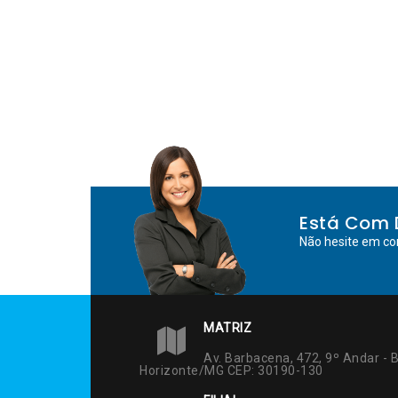
Está Com 
Não hesite em co
MATRIZ
Av. Barbacena, 472, 9º Andar - B
Horizonte/MG CEP: 30190-130