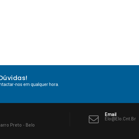
Dúvidas!
ntactar-nos em qualquer hora.
Email
Elo@elo.cnt.br
arro Preto - Belo