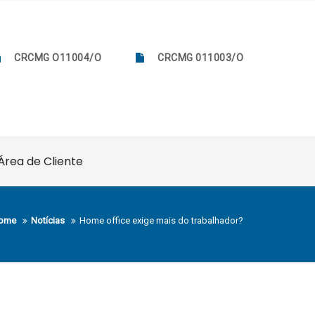
CRCMG O11004/O
CRCMG 011003/O
Área de Cliente
ome
Notícias
Home office exige mais do trabalhador?