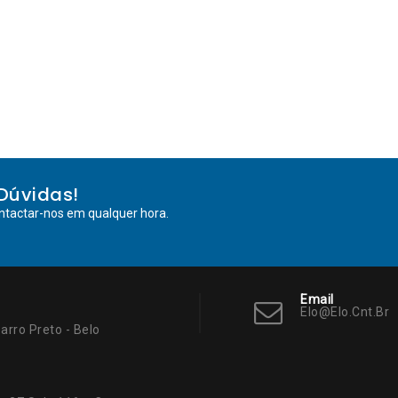
Dúvidas!
ntactar-nos em qualquer hora.
Email
Elo@elo.cnt.br
arro Preto - Belo