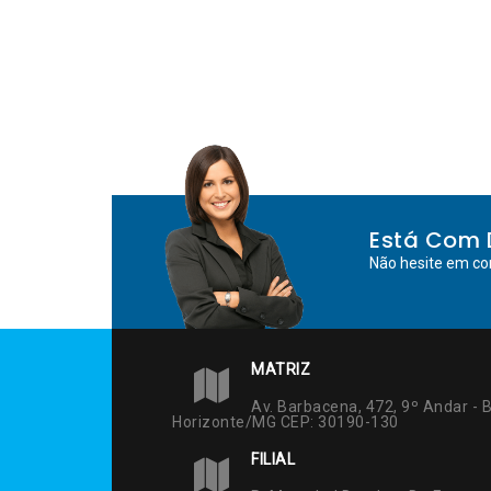
Está Com 
Não hesite em co
MATRIZ
Av. Barbacena, 472, 9º Andar - B
Horizonte/MG CEP: 30190-130
FILIAL