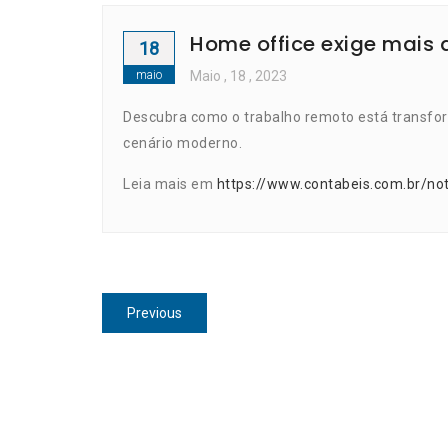
Home office exige mais 
18
maio
Maio
, 18 ,
2023
Descubra como o trabalho remoto está transfor
cenário moderno.
Leia mais em
https://www.contabeis.com.br/no
Navegação
Previous
Previous
de
post:
Post