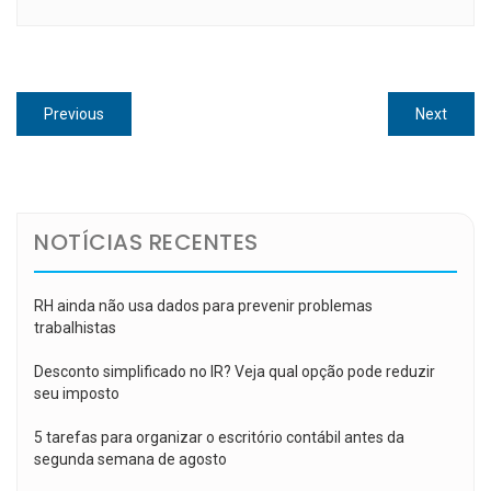
Navegação
Previous
Next
Previous
Next
de
post:
post:
Post
NOTÍCIAS RECENTES
RH ainda não usa dados para prevenir problemas
trabalhistas
Desconto simplificado no IR? Veja qual opção pode reduzir
seu imposto
5 tarefas para organizar o escritório contábil antes da
segunda semana de agosto