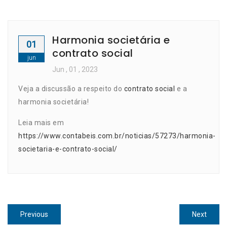
Harmonia societária e
01
contrato social
jun
Jun
, 01 ,
2023
Veja a discussão a respeito do
contrato social
e a
harmonia societária!
Leia mais em
https://www.contabeis.com.br/noticias/57273/harmonia-
societaria-e-contrato-social/
Navegação
Previous
Next
Previous
Next
post:
post: