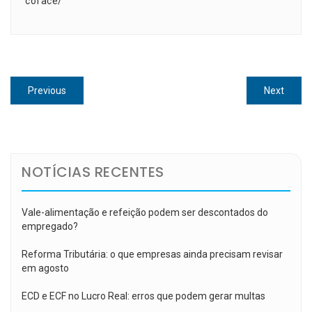
coface/
Navegação
Previous
Next
Previous
Next
de
post:
post:
Post
NOTÍCIAS RECENTES
Vale-alimentação e refeição podem ser descontados do
empregado?
Reforma Tributária: o que empresas ainda precisam revisar
em agosto
ECD e ECF no Lucro Real: erros que podem gerar multas