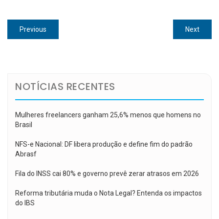
Navegação
Previous
Next
Previous
Next
de
post:
post:
Post
NOTÍCIAS RECENTES
Mulheres freelancers ganham 25,6% menos que homens no
Brasil
NFS-e Nacional: DF libera produção e define fim do padrão
Abrasf
Fila do INSS cai 80% e governo prevê zerar atrasos em 2026
Reforma tributária muda o Nota Legal? Entenda os impactos
do IBS