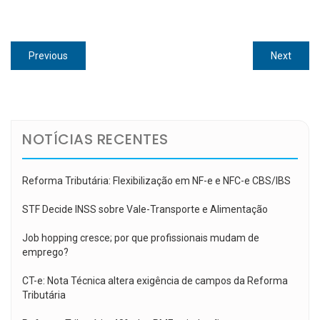
Navegação
Previous
Next
Previous
Next
de
post:
post:
Post
NOTÍCIAS RECENTES
Reforma Tributária: Flexibilização em NF-e e NFC-e CBS/IBS
STF Decide INSS sobre Vale-Transporte e Alimentação
Job hopping cresce; por que profissionais mudam de
emprego?
CT-e: Nota Técnica altera exigência de campos da Reforma
Tributária