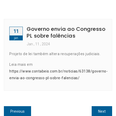
Governo envia ao Congresso
11
PL sobre falências
jan
Jan
, 11 ,
2024
Projeto de lei também altera recuperações judiciais.
Leia mais em
https://www.contabeis.com.br/noticias/63138/governo-
envia-ao-congresso-pl-sobre-falencias/
Navegação
Previous
Next
Previous
Next