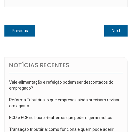
Navegação
Previous
Next
Previous
Next
de
post:
post:
Post
NOTÍCIAS RECENTES
Vale-alimentação e refeição podem ser descontados do
empregado?
Reforma Tributária: o que empresas ainda precisam revisar
em agosto
ECD e ECF no Lucro Real: erros que podem gerar multas
Transação tributária: como funciona e quem pode aderir