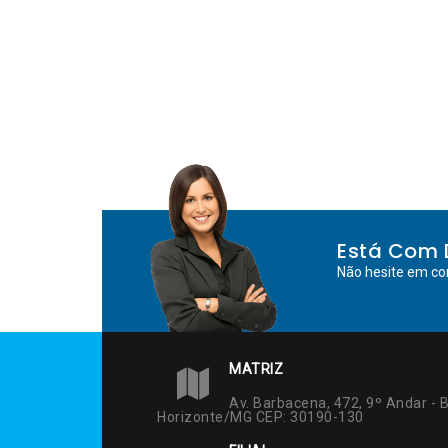
Está Com 
Não hesite em co
MATRIZ
Av. Barbacena, 472, 9º Andar - B
Horizonte/MG CEP: 30190-130