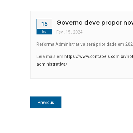
Governo deve propor no
15
fev
Fev
, 15 ,
2024
Reforma Administrativa será prioridade em 202
Leia mais em
https://www.contabeis.com.br/no
administrativa/
Navegação
Previous
Previous
de
post:
Post