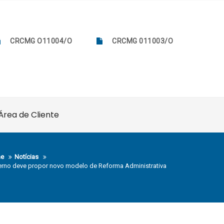
CRCMG O11004/O
CRCMG 011003/O
Área de Cliente
e
Notícias
rno deve propor novo modelo de Reforma Administrativa