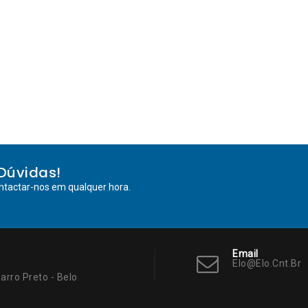
Dúvidas!
ntactar-nos em qualquer hora.
Email
Elo@elo.cnt.br
arro Preto - Belo