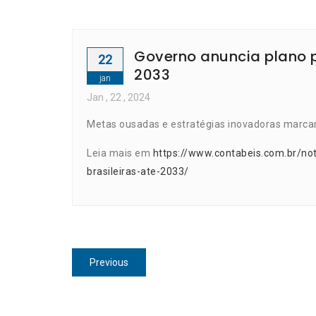
Governo anuncia plano pa
22
2033
jan
Jan
, 22 ,
2024
Metas ousadas e estratégias inovadoras marcam a
Leia mais em
https://www.contabeis.com.br/not
brasileiras-ate-2033/
Navegação
Previous
Previous
de
post:
Post