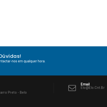
Dúvidas!
ntactar-nos em qualquer hora.
Email
Elo@elo.cnt.br
arro Preto - Belo