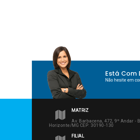
Está Com 
Não hesite em co
MATRIZ
Av. Barbacena, 472, 9º Andar - B
Horizonte/MG CEP: 30190-130
FILIAL