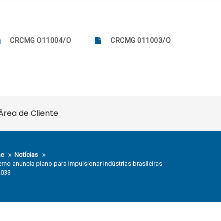
CRCMG O11004/O
CRCMG 011003/O
Área de Cliente
e
Notícias
rno anuncia plano para impulsionar indústrias brasileiras
2033