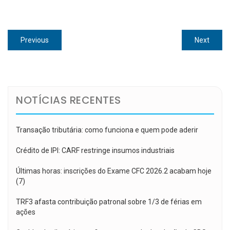
Navegação
Previous
Next
Previous
Next
de
post:
post:
Post
NOTÍCIAS RECENTES
Transação tributária: como funciona e quem pode aderir
Crédito de IPI: CARF restringe insumos industriais
Últimas horas: inscrições do Exame CFC 2026.2 acabam hoje
(7)
TRF3 afasta contribuição patronal sobre 1/3 de férias em
ações