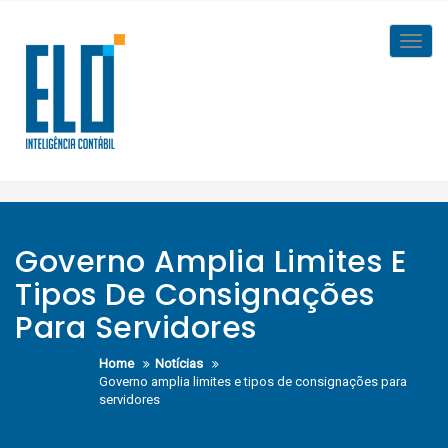
Skip
to
Toggl
content
navig
Governo Amplia Limites E
Tipos De Consignações
Para Servidores
Home
Notícias
Governo amplia limites e tipos de consignações para
servidores