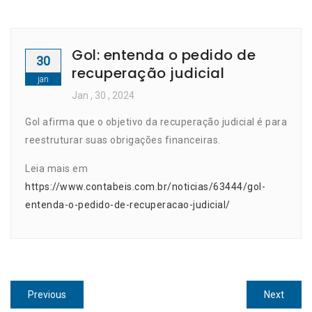
Gol: entenda o pedido de
30
recuperação judicial
jan
Jan
, 30 ,
2024
Gol afirma que o objetivo da recuperação judicial é para
reestruturar suas obrigações financeiras.
Leia mais em
https://www.contabeis.com.br/noticias/63444/gol-
entenda-o-pedido-de-recuperacao-judicial/
Navegação
Previous
Next
Previous
Next
post:
post: