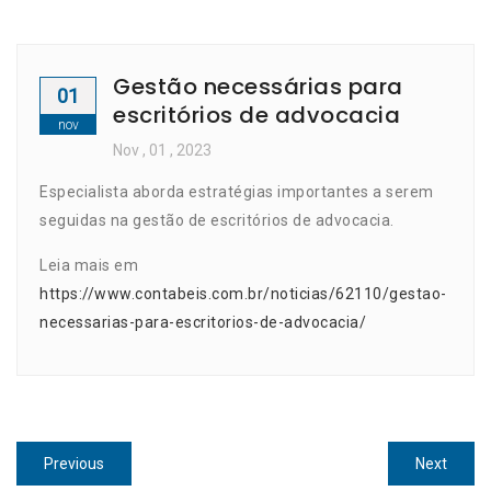
Gestão necessárias para
01
escritórios de advocacia
nov
Nov
, 01 ,
2023
Especialista aborda estratégias importantes a serem
seguidas na gestão de escritórios de advocacia.
Leia mais em
https://www.contabeis.com.br/noticias/62110/gestao-
necessarias-para-escritorios-de-advocacia/
Navegação
Previous
Next
Previous
Next
post:
post: