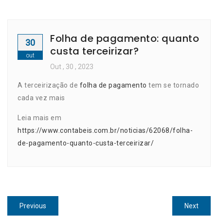
Folha de pagamento: quanto
30
custa terceirizar?
out
Out
, 30 ,
2023
A terceirização de
folha de pagamento
tem se tornado
cada vez mais
Leia mais em
https://www.contabeis.com.br/noticias/62068/folha-
de-pagamento-quanto-custa-terceirizar/
Navegação
Previous
Next
Previous
Next
post:
post: