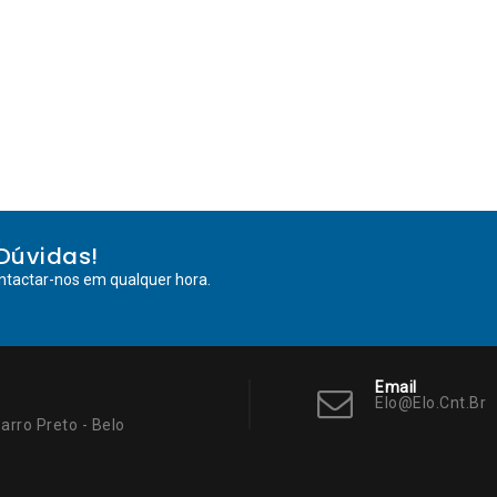
Dúvidas!
ntactar-nos em qualquer hora.
Email
Elo@elo.cnt.br
arro Preto - Belo