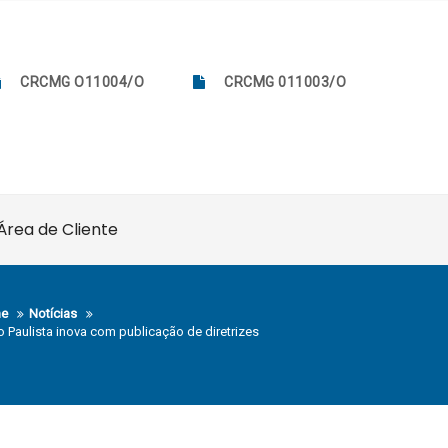
CRCMG O11004/O
CRCMG 011003/O
Área de Cliente
e
Notícias
o Paulista inova com publicação de diretrizes