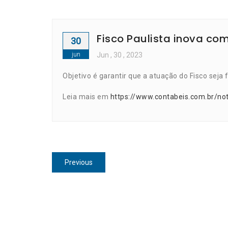
Fisco Paulista inova com
30
jun
Jun
, 30 ,
2023
Objetivo é garantir que a atuação do Fisco seja 
Leia mais em
https://www.contabeis.com.br/not
Navegação
Previous
Previous
de
post:
Post