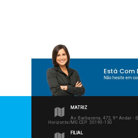
Está Com 
Não hesite em co
MATRIZ
Av. Barbacena, 472, 9º Andar - B
Horizonte/MG CEP: 30190-130
FILIAL