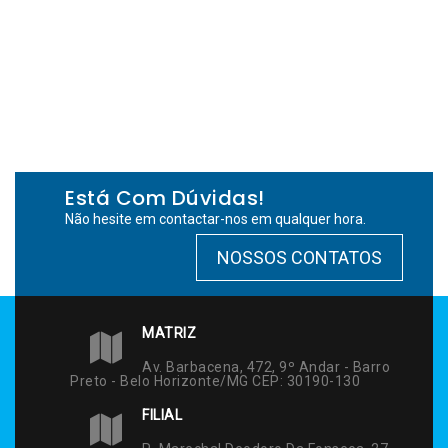
Está Com Dúvidas!
Não hesite em contactar-nos em qualquer hora.
NOSSOS CONTATOS
MATRIZ
Av. Barbacena, 472, 9º Andar - Barro
Preto - Belo Horizonte/MG CEP: 30190-130
FILIAL