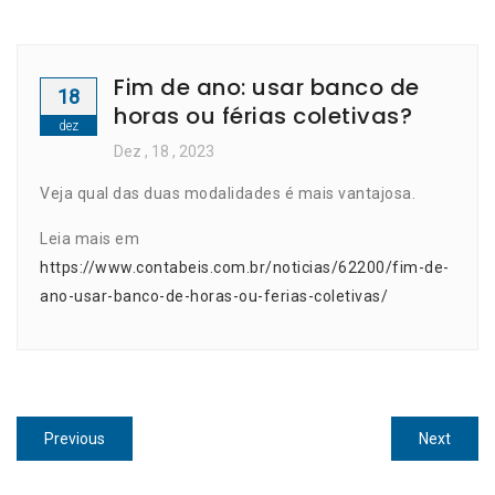
Fim de ano: usar banco de
18
horas ou férias coletivas?
dez
Dez
, 18 ,
2023
Veja qual das duas modalidades é mais vantajosa.
Leia mais em
https://www.contabeis.com.br/noticias/62200/fim-de-
ano-usar-banco-de-horas-ou-ferias-coletivas/
Navegação
Previous
Next
Previous
Next
de
post:
post: