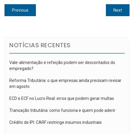
Navegação
Previous
Next
Previous
Next
de
post:
post:
Post
NOTÍCIAS RECENTES
Vale-alimentação e refeição podem ser descontados do
empregado?
Reforma Tributária: o que empresas ainda precisam revisar
em agosto
ECD e ECF no Lucro Real: erros que podem gerar multas
Transação tributária: como funciona e quem pode aderir
Crédito de IPI: CARF restringe insumos industriais