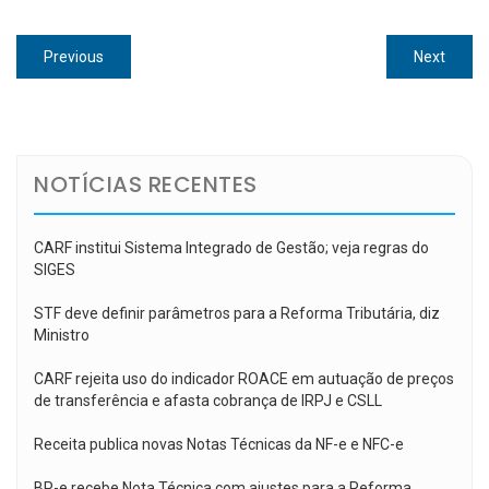
Navegação
Previous
Next
Previous
Next
de
post:
post:
Post
NOTÍCIAS RECENTES
CARF institui Sistema Integrado de Gestão; veja regras do
SIGES
STF deve definir parâmetros para a Reforma Tributária, diz
Ministro
CARF rejeita uso do indicador ROACE em autuação de preços
de transferência e afasta cobrança de IRPJ e CSLL
Receita publica novas Notas Técnicas da NF-e e NFC-e
BP-e recebe Nota Técnica com ajustes para a Reforma