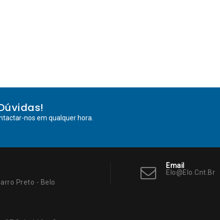
Dúvidas!
ntactar-nos em qualquer hora.
Email
Elo@elo.cnt.br
arro Preto - Belo