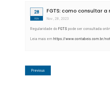
FGTS: como consultar a 
28
nov
Nov
, 28 ,
2023
Regularidade do
FGTS
pode ser consultada onlin
Leia mais em
https://www.contabeis.com.br/not
Navegação
Previous
Previous
de
post:
Post