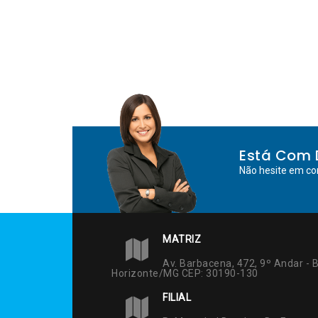
Está Com 
Não hesite em co
MATRIZ
Av. Barbacena, 472, 9º Andar - B
Horizonte/MG CEP: 30190-130
FILIAL