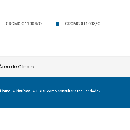
CRCMG O11004/O
CRCMG 011003/O
Área de Cliente
Home
Notícias
FGTS: como consultar a regularidade?