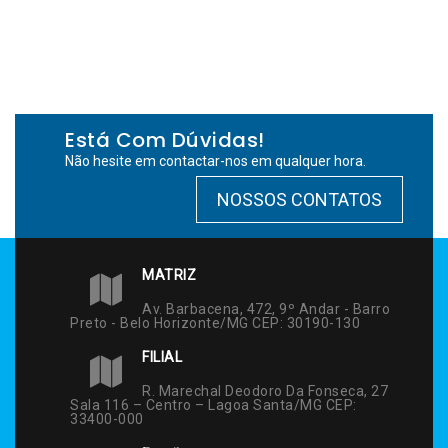
Está Com Dúvidas!
Não hesite em contactar-nos em qualquer hora.
NOSSOS CONTATOS
MATRIZ
Av. Barbacena, 472, 9º Andar - Barro
Preto - Belo Horizonte/MG CEP: 30190-130
FILIAL
R. Marechal Deodoro Da Fonseca, 27
Sala 116 – Centro – Lagoa Santa/MG CEP:
33400-000