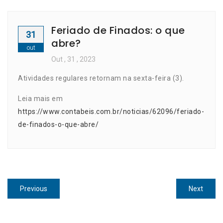
Feriado de Finados: o que
31
abre?
out
Out
, 31 ,
2023
Atividades regulares retornam na sexta-feira (3).
Leia mais em
https://www.contabeis.com.br/noticias/62096/feriado-
de-finados-o-que-abre/
Navegação
Previous
Next
Previous
Next
de
post:
post:
Post