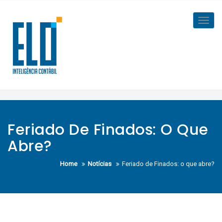
Skip
to
Toggl
content
navig
Feriado De Finados: O Que
Abre?
Home
Notícias
Feriado de Finados: o que abre?