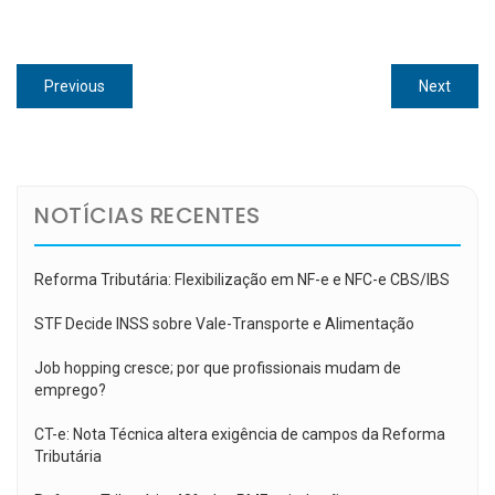
Navegação
Previous
Next
Previous
Next
de
post:
post:
Post
NOTÍCIAS RECENTES
Reforma Tributária: Flexibilização em NF-e e NFC-e CBS/IBS
STF Decide INSS sobre Vale-Transporte e Alimentação
Job hopping cresce; por que profissionais mudam de
emprego?
CT-e: Nota Técnica altera exigência de campos da Reforma
Tributária