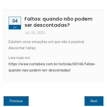
Faltas: quando não podem
04
ser descontadas?
jul
Jul
, 04 ,
2023
Existem cinco situações em que não é possível
descontar faltas.
Leia mais em
https://www.contabeis.com.br/noticias/60166/faltas-
quando-nao-podem-ser-descontadas/
Navegação
Previous
Next
Previous
Next
post:
post: