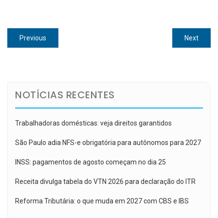
Navegação
Previous
Next
Previous
Next
de
post:
post:
Post
NOTÍCIAS RECENTES
Trabalhadoras domésticas: veja direitos garantidos
São Paulo adia NFS-e obrigatória para autônomos para 2027
INSS: pagamentos de agosto começam no dia 25
Receita divulga tabela do VTN 2026 para declaração do ITR
Reforma Tributária: o que muda em 2027 com CBS e IBS