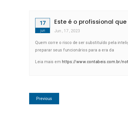
Este é o profissional que
17
jun
Jun
, 17 ,
2023
Quem corre o risco de ser substituído pela intel
preparar seus funcionários para a era da
Leia mais em
https://www.contabeis.com.br/not
Navegação
Previous
Previous
de
post:
Post