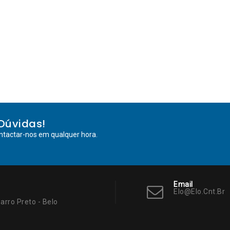
Dúvidas!
ntactar-nos em qualquer hora.
Email
Elo@elo.cnt.br
arro Preto - Belo