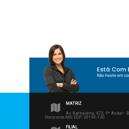
Post
Está Com 
Não hesite em co
MATRIZ
Av. Barbacena, 472, 9º Andar - B
Horizonte/MG CEP: 30190-130
FILIAL