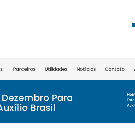
es
Parceiros
Utilidades
Notícias
Contato
e Dezembro Para
Hom
Esta
xílio Brasil
Auxíl