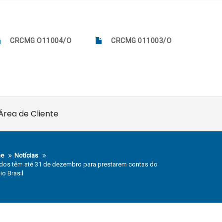
CRCMG O11004/O
CRCMG 011003/O
Área de Cliente
e
Notícias
dos têm até 31 de dezembro para prestarem contas do
io Brasil