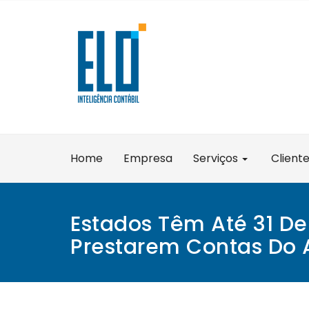
Skip
to
content
Home
Empresa
Serviços
Client
Estados Têm Até 31 D
Prestarem Contas Do Au