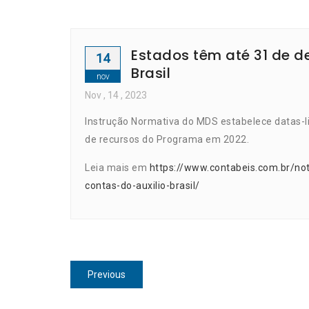
Estados têm até 31 de d
14
Brasil
nov
Nov
, 14 ,
2023
Instrução Normativa do MDS estabelece datas-li
de recursos do Programa em 2022.
Leia mais em
https://www.contabeis.com.br/n
contas-do-auxilio-brasil/
Navegação
Previous
Previous
de
post: