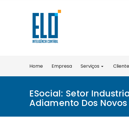
Skip
to
content
Home
Empresa
Serviços
Client
ESocial: Setor Industri
Adiamento Dos Novos