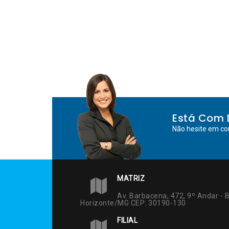
Está Com 
Não hesite em co
MATRIZ
Av. Barbacena, 472, 9º Andar - B
Horizonte/MG CEP: 30190-130
FILIAL