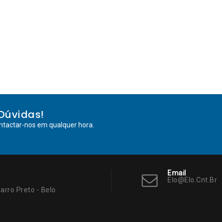
Dúvidas!
ntactar-nos em qualquer hora.
Email
Elo@elo.cnt.br
arro Preto - Belo