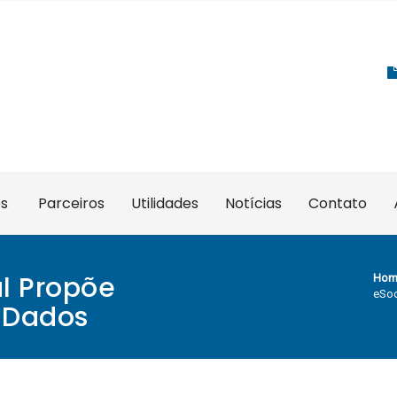
es
Parceiros
Utilidades
Notícias
Contato
al Propõe
Hom
eSoc
 Dados