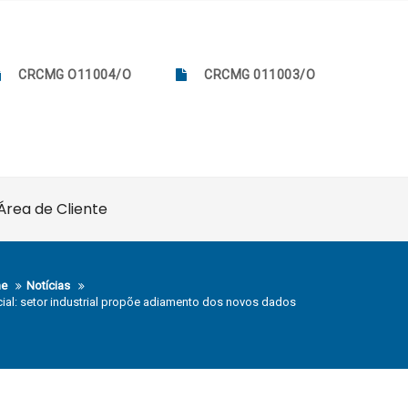
CRCMG O11004/O
CRCMG 011003/O
Área de Cliente
e
Notícias
ial: setor industrial propõe adiamento dos novos dados