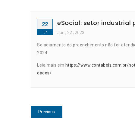
eSocial: setor industri
22
jun
Jun
, 22 ,
2023
Se adiamento do preenchimento não for atendid
2024.
Leia mais em
https://www.contabeis.com.br/not
dados/
Navegação
Previous
Previous
de
post:
Post