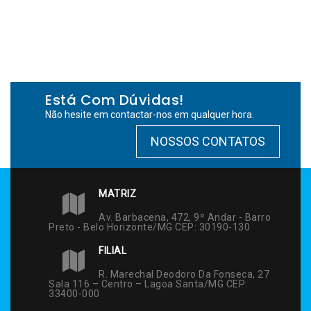
Está Com Dúvidas!
Não hesite em contactar-nos em qualquer hora.
NOSSOS CONTATOS
MATRIZ
Av. Barbacena, 472, 9º Andar - Barro
Preto - Belo Horizonte/MG CEP: 30190-130
FILIAL
R. Marechal Deodoro Da Fonseca, 27
Sala 116 – Centro – Lagoa Santa/MG CEP:
33400-000