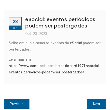
eSocial: eventos periódicos
23
podem ser postergados
out
Out
, 23 ,
2023
Saiba em quais casos os eventos do
eSocial
podem ser
postergados.
Leia mais em
https://www.contabeis.com.br/noticias/61971/esocial-
eventos-periodicos-podem-ser-postergados/
Navegação
Previous
Next
Previous
Next
post:
post: