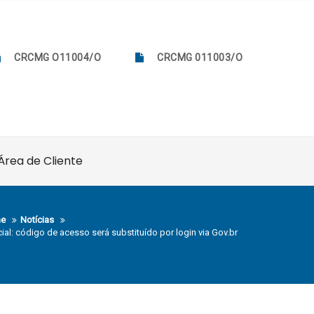
CRCMG O11004/O
CRCMG 011003/O
Área de Cliente
e
Notícias
ial: código de acesso será substituído por login via Gov.br