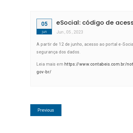
eSocial: código de acess
05
jun
Jun
, 05 ,
2023
A partir de 12 de junho, acesso ao portal e-Social
segurança dos dados.
Leia mais em
https://www.contabeis.com.br/not
gov-br/
Navegação
Previous
Previous
de
post:
Post