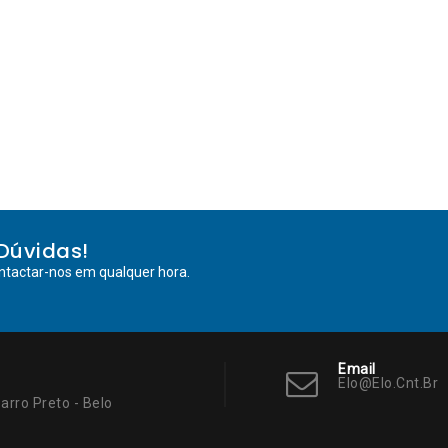
Dúvidas!
ntactar-nos em qualquer hora.
Email
Elo@elo.cnt.br
arro Preto - Belo