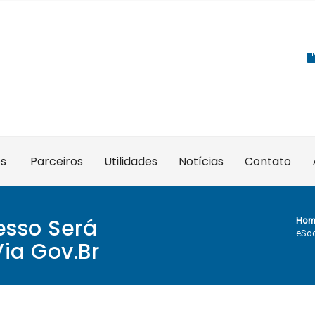
es
Parceiros
Utilidades
Notícias
Contato
esso Será
Hom
eSoc
Via Gov.br